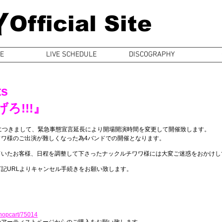
Official Site
E
LIVE SCHEDULE
DISCOGRAPHY
ts
ろ!!!』
O公演につきまして、緊急事態宣言延長により開場開演時間を変更して開催致します。
ワワ様のご出演が難しくなった為4バンドでの開催となります。
ていたお客様、日程を調整して下さったナックルチワワ様には大変ご迷惑をおかけし
記URLよりキャンセル手続きをお願い致します。
）
/shopcart/75014