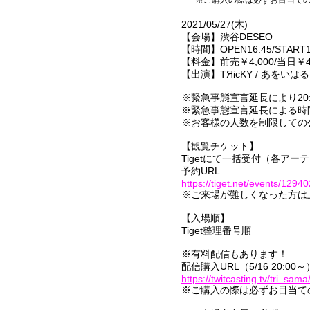
※ご購入の際は必ずお目当て
2021/05/27(木)
【会場】渋谷DESEO
【時間】OPEN16:45/START1
【料金】前売￥4,000/当日￥4,
【出演】TЯicKY / あをいはる / C
※緊急事態宣言延長により20
※緊急事態宣言延長による時
※お客様の人数を制限しての
【観覧チケット】
Tigetにて一括受付（各アー
予約URL
https://tiget.net/events/12940
※ご来場が難しくなった方は
【入場順】
Tiget整理番号順
※有料配信もあります！
配信購入URL（5/16 20:00～
https://twitcasting.tv/tri_sa
※ご購入の際は必ずお目当て