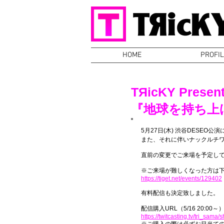
HOME
PROFIL
TЯicKY Presen
『地球を持ち上げ
5月27日(木) 渋谷DESE
また、それに伴いナックルチ
直前の変更でご来場を予定し
※ご来場が難しくなった方は下
https://tiget.net/events/129402
有料配信も決定致しました。
配信購入URL（5/16 20:00～
https://twitcasting.tv/tri_sama