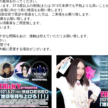
の着用を行ってください。
ます。37.5度以上の発熱(または 37.5℃未満でも平熱よりも高いこと
(会場に向かう前に検温をお願い致します)
感冒症状で受診や投薬をした方は、ご来場をお断り致します。
自粛をお願い致します。
ル消毒液をご用意致します。
行います。
。
十分な間隔をあけ、接触は控えていただくお願い致します。
さい。
厳禁です。
大幅に変更する場合がございます。