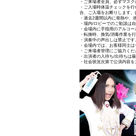
・ご来場者全員、必ずマスク
・ご入場時体温チェックを行い
合、ご入場をお断りします。
・過去2週間以内に発熱や、
・場内/ロビーでのご歓談は
・会場内に手指用のアルコー
・転換時、換気/消毒作業を
・演奏中の声出しは禁止です
・会場内では、お客様同士は
・ご来場者管理にご協力くだ
・出演者の入待ち/出待ちは
・社会状況次第で公演内容を