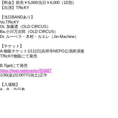
【料金】前売￥5,000/当日￥6,000（1D別）
【出演】TЯicKY
【当日BANDあり】
Vo.TЯicKY
Gt. 加藤透（OLD CIRCUS）
Ba.小川万次郎（OLD CIRCUS）
Dr. ルーベラ・木村・カエレ（Jin-Machine）
【チケット】
A.物販チケット1/11(日)吉祥寺NEPO公演終演後
TЯicKY物販にて発売
B.Tigetにて発売
https://tiget.net/events/453687
1/30(金)22:00?7/18(土)正午
【入場順】
A→B→当日券
配信URL
￥3,500
https://premier.twitcasting.tv/tri_sama/shopcart/4
41861