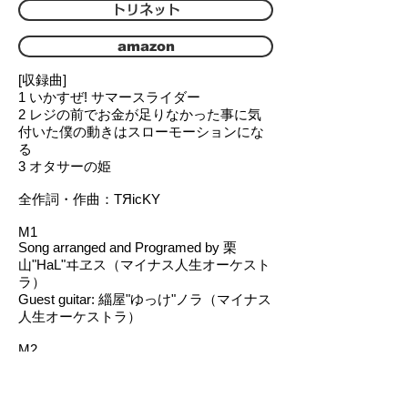
トリネット
amazon
[収録曲]
1 いかすぜ! サマースライダー
2 レジの前でお金が足りなかった事に気
付いた僕の動きはスローモーションにな
る
3 オタサーの姫
全作詞・作曲：TЯicKY
M1
Song arranged and Programed by 栗
山"HaL"ヰヱス（マイナス人生オーケスト
ラ）
Guest guitar: 緇屋"ゆっけ"ノラ（マイナス
人生オーケストラ）
M2
Song arranged and Programed and guitar
and Bass by 汁（ムシケラトプス）