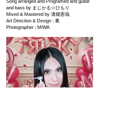
Song arranged and Programed and guitar
and bass by まじかる☆ひもり
Mixed & Mastered by 溝畑憲哉
Art Direction & Design : 裏
Photographer : MIWA